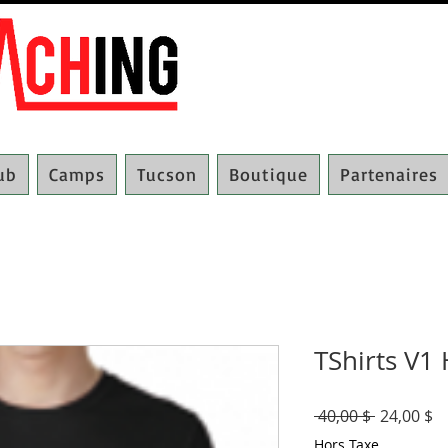
lub
Camps
Tucson
Boutique
Partenaires
TShirts V
Prix
Pr
 40,00 $ 
24,00 $
original
p
Hors Taxe