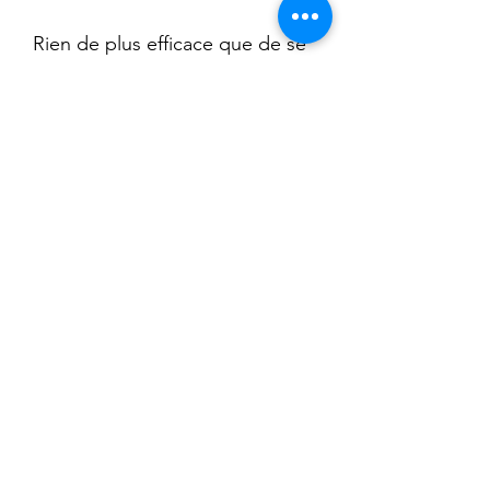
Rien de plus efficace que de se
voir à l'écran sous différents
angles de vue et d'avoir une
analyse technique par des
experts Bart Coaching
Exemple: Chelsea Sodaro avec
notre mentor Paul Newsome
avant son titre à Kona en 2022
(en anglais)