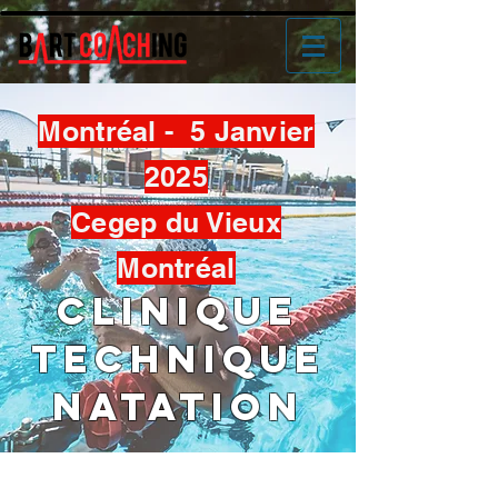
Montréal - 5 Janvier
2025
Cegep du Vieux
Montréal
CLINIQUE
TECHNIQUE
Natation