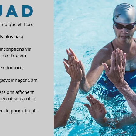
UAD
ympique et Parc
ls plus bas)
Inscriptions via
e cell ou via
 Endurance,
u (savoir nager 50m
essions affichent
ibèrent souvent la
veille pour obtenir