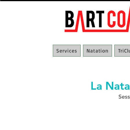
Services
Natation
TriC
La Nat
Sess