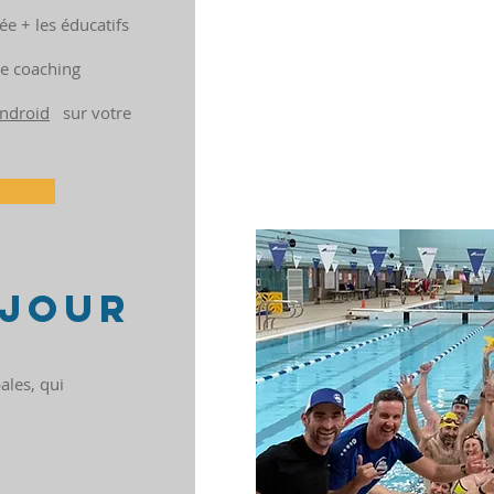
ée + les éducatifs
de coaching
ndroid
sur votre
s
 JOUR
ales, qui