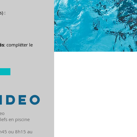
) :
és
: compléter le
ideo
deo
lefs en piscine
7h45 ou 8h15 au