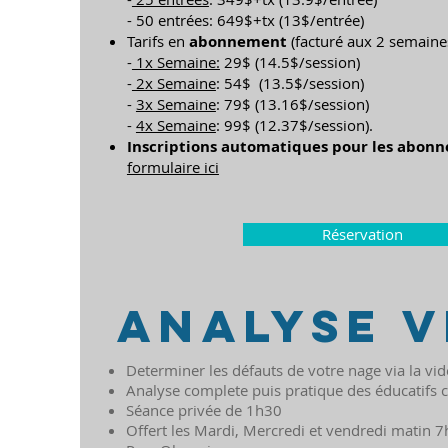
- 50 entrées: 649$+tx (13$/entrée)
Tarifs en
abonnement
(facturé aux 2 semaines
-
1x Semaine:
29$ (14.5$/session)
-
2x Semaine
: 54$ (13.5$/session)
-
3x Semaine
: 79$ (13.16$/session)
-
4x Semaine
: 99$ (12.37$/session).
Inscriptions automatiques pour les abonn
formulaire ici
Réservation
analyse v
Determiner les défauts de votre nage via la vi
Analyse complete puis pratique des éducatifs c
Séance privée de 1h30
Offert les Mardi, Mercredi et vendredi matin 