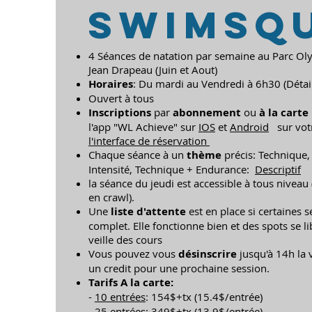
SWIMSQ
4 Séances de natation par semaine au Parc Ol
Jean Drapeau (Juin et Aout)
Horaires
: Du mardi au Vendredi à 6h30 (Détai
Ouvert à tous
Inscriptions
par
abonnement
ou
à la carte
l'app "WL Achieve" sur
IOS
et
Android
sur votr
l'interface de réservation
Chaque séance à un
thème
précis: Technique,
Intensité, Technique + Endurance:
Descriptif
la séance du jeudi est accessible à tous nivea
en crawl).
Une
liste d'attente
est en place si certaines s
complet. Elle fonctionne bien et des spots se l
veille des cours
Vous pouvez vous
désinscrire
jusqu'à 14h la 
un credit pour une prochaine session.
Tarifs A la carte:
-
10 entrées
: 154$+tx (15.4$/entrée)
-
25 entrées
: 349$+tx (13.9$/entrée)